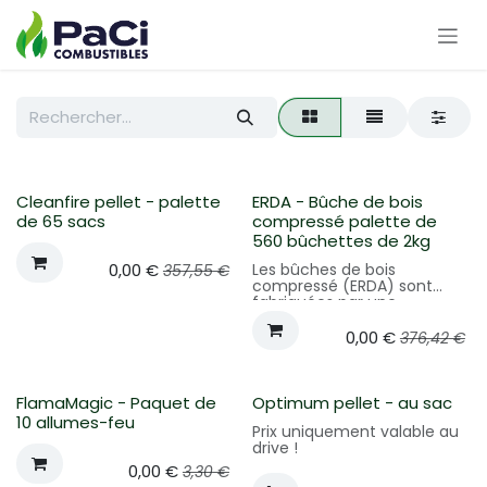
Se rendre au contenu
Cleanfire pellet - palette
ERDA - Bûche de bois
de 65 sacs
compressé palette de
560 bûchettes de 2kg
0,00
€
Les bûches de bois
357,55
€
compressé (ERDA) sont
fabriquées par une
entreprise familiale ancrée
profondément dans sa
0,00
€
376,42
€
région, favorisant la sous-
traitance, le maintien des
emplois en dehors des
grands centres urbains. En
FlamaMagic - Paquet de
Optimum pellet - au sac
optant pour les bûches de
10 allumes-feu
Prix uniquement valable au
bois compressé ERDA, vous
drive !
soutenez donc une réalité
économique locale.
0,00
€
3,30
€