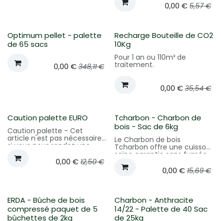
Le bois (100% résineux)
0,00
€
5,57
€
utilisé dans la fabrication
des bûches de bois
compressé provient d'une
distance maximale de 200
Optimum pellet - palette
Recharge Bouteille de CO2
km de la scierie de Marloie.
de 65 sacs
10Kg
Pour 1 an ou 110m³ de
traitement.
0,00
€
348,11
€
0,00
€
35,54
€
Caution palette EURO
Tcharbon - Charbon de
bois - Sac de 6kg
Caution palette - Cet
article n'est pas nécessaire
Le Charbon de bois
si vous nous rendez une
Tcharbon offre une cuisson
palette
saine garantie sans fumée,
0,00
€
préservant ainsi la qualité
12,50
€
de vos grillades. Grâce à
0,00
€
15,69
€
une fabrication maîtrisée,
chaque morceau de
charbon offre une
combustion homogène,
ERDA - Bûche de bois
Charbon - Anthracite
assurant une expérience de
compressé paquet de 5
14/22 - Palette de 40 Sac
cuisson optimale. Fabriqué à
bûchettes de 2kg
de 25kg