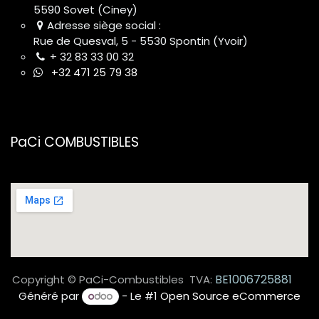
5590 Sovet (Ciney)
Namur
Adresse siège social :
Rue de Quesval, 5 - 5530 Spontin (Yvoir)
Namur
+ 32 83 33 00 32
+32 471 25 79 38
Namur Ciney Luxembourg Braban Wallon
PaCi COMBUSTIBLES
BE1006725881
Copyright © PaCi-Combustibles TVA:
Généré par
- Le #1
Open Source eCommerce